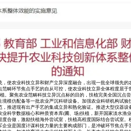
系统，使农业科技立异和财产立异深度融合，出现一批全球领先
点范畴环节焦点手艺的自从可控，使农业科技立异全体程度居于
扶植。聚焦农业范畴科技立异沉点标的目的，扶植完美全国沉点
生境模仿配备等一批农业严沉科研设备。加强农业科研机构试验
范，推进现有出产手艺的集成立异和熟化验证。推进大型仪器设
农业科学数据核心和种质资本库(圃、场)扶植，新开国家淡水渔
程度合做，激励扶植海外尝试室，扶植高程度国际结合尝试室。
军企业是国度计谋科技力量的主要构成部门，是冲破环节焦点手