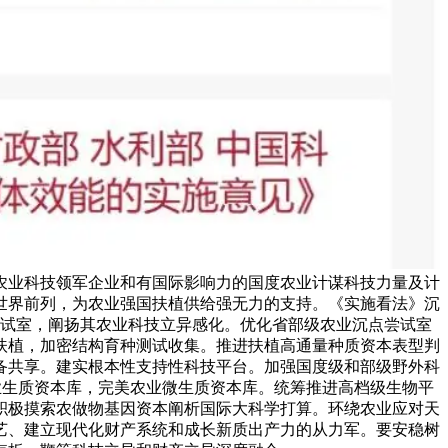
的农业科技领军企业和有国际影响力的国度农业计谋科技力量及计
世界前列，为农业强国扶植供给强无力的支持。《实施看法》沉
尝试室，阐扬其农业科技立异感化。优化省部级农业沉点尝试室
扶植，加密结构育种测试收集。推进扶植高通量种质资本表型判
备共享。建实根本性支持性科技平台。加强国度级和部级野外科
业生质资本库，完美农业微生质资本库。统筹推进高档级生物平
积极摸索农做物基因资本阐析国际大科学打算。环绕农业应对天
艺、建立现代化财产系统和成长新质出产力的从力军。要安稳树